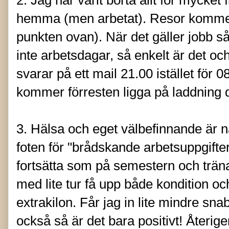
2. Jag har varit borta allt för mycket 
hemma (men arbetat). Resor kommer 
punkten ovan). När det gäller jobb så
inte arbetsdagar, så enkelt är det och
svarar på ett mail 21.00 istället för 
kommer förresten ligga på laddning 
3. Hälsa och eget välbefinnande är nå
foten för "brådskande arbetsuppgift
fortsätta som på semestern och trän
med lite tur få upp både kondition oc
extrakilon. Får jag in lite mindre sn
också så är det bara positivt! Återig