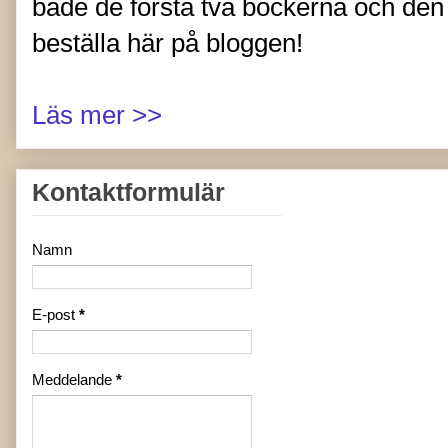
både de första två böckerna och de
beställa här på bloggen!
Läs mer >>
Kontaktformulär
Namn
E-post
*
Meddelande
*